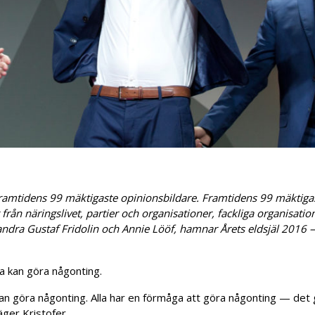
framtidens 99 mäktigaste opinionsbildare. Framtidens 99 mäktiga
från näringslivet, partier och organisationer, fackliga organisati
andra Gustaf Fridolin och Annie Lööf, hamnar Årets eldsjäl 2016 
lla kan göra någonting.
 kan göra någonting. Alla har en förmåga att göra någonting — det g
ger Kristofer.