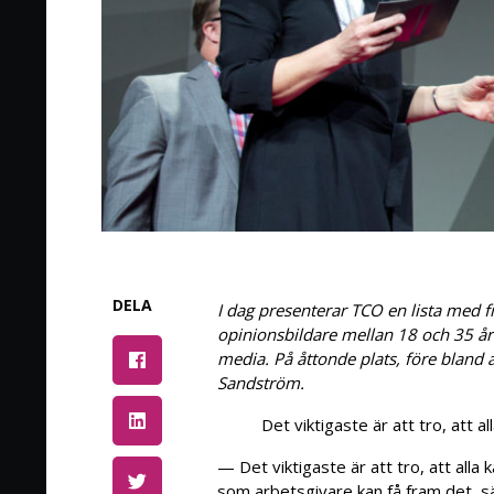
DELA
I dag presenterar TCO en lista med 
opinionsbildare mellan 18 och 35 år 
media. På åttonde plats, före bland 
Sandström.
Det viktigaste är att tro, att a
— Det viktigaste är att tro, att alla
som arbetsgivare kan få fram det, sä