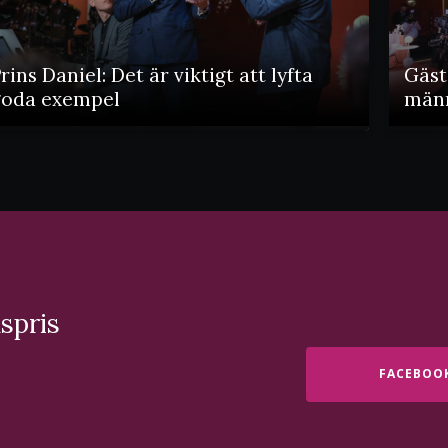
rins Daniel: Det är viktigt att lyfta
Gäst
goda exempel
männ
spris
FACEBOO