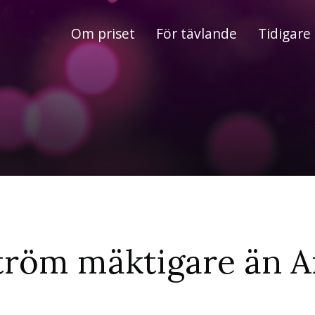
Om priset
För tävlande
Tidigare 
tröm mäktigare än A