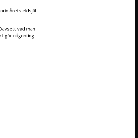
rin Årets eldsjäl
. Oavsett vad man
skt gör någonting.