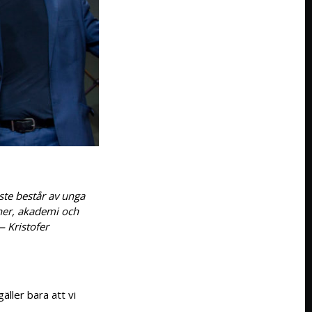
ste består av unga
oner, akademi och
— Kristofer
äller bara att vi