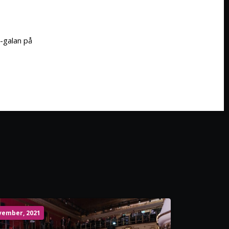
n-galan på
vember, 2021