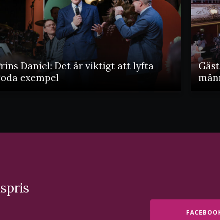
rins Daniel: Det är viktigt att lyfta
Gäst
goda exempel
männ
spris
FACEBOO