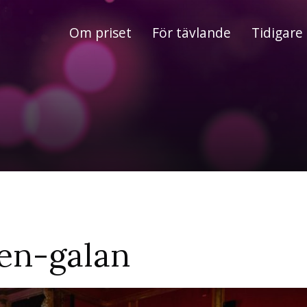
Om priset
För tävlande
Tidigare 
gen-galan