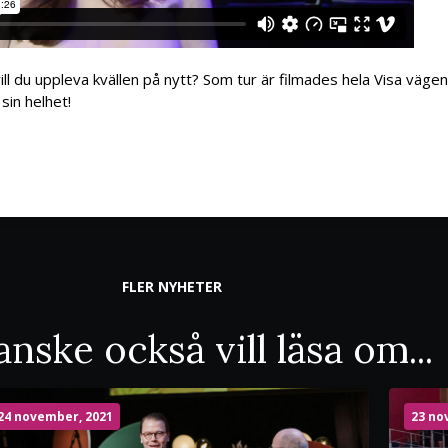
ill du uppleva kvällen på nytt? Som tur är filmades hela Visa väge
sin helhet!
FLER NYHETER
nske också vill läsa om...
24 november, 2021
23 no