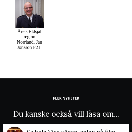
Årets Eldsjäl
region
Norrland, Jan
Jönsson F21.
FLER NYHETER
Du kanske också vill läsa om...
Se hela Visa vägen-galan på film