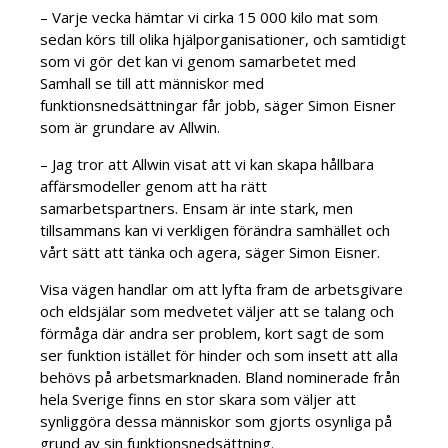
– Varje vecka hämtar vi cirka 15 000 kilo mat som
sedan körs till olika hjälporganisationer, och samtidigt
som vi gör det kan vi genom samarbetet med
Samhall se till att människor med
funktionsnedsättningar får jobb, säger Simon Eisner
som är grundare av Allwin.
– Jag tror att Allwin visat att vi kan skapa hållbara
affärsmodeller genom att ha rätt
samarbetspartners. Ensam är inte stark, men
tillsammans kan vi verkligen förändra samhället och
vårt sätt att tänka och agera, säger Simon Eisner.
Visa vägen handlar om att lyfta fram de arbetsgivare
och eldsjälar som medvetet väljer att se talang och
förmåga där andra ser problem, kort sagt de som
ser funktion istället för hinder och som insett att alla
behövs på arbetsmarknaden. Bland nominerade från
hela Sverige finns en stor skara som väljer att
synliggöra dessa människor som gjorts osynliga på
grund av sin funktionsnedsättning.